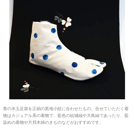
青の水玉足袋を正絹の黒地小紋に合わせたもの。合せていただく着
物はカジュアル系の着物で、藍色の結城紬や大島紬であったり、藍
染めの着物や片貝木綿のきものなどがおすすめです。